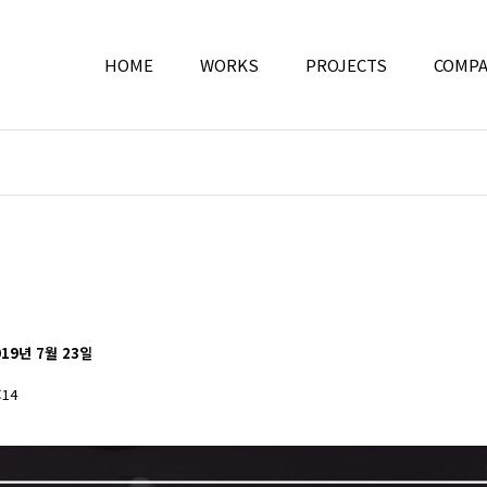
HOME
WORKS
PROJECTS
COMP
19년 7월 23일
17:14